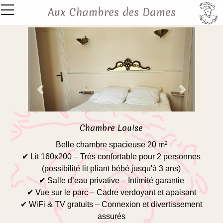
Panneau de gestion des cookies
Aux Chambres des Dames
Accueil
Nos Services
Nos Chambres
Cartes Week-end
Previous
Next
Activités à Proximité
Agenda
Chambre Louise
Réserver
Belle chambre spacieuse 20 m²
✔ Lit 160x200 – Très confortable pour 2 personnes
Galerie
(possibilité lit pliant bébé jusqu'à 3 ans)
✔ Salle d’eau privative – Intimité garantie
Livre d'or
✔ Vue sur le parc – Cadre verdoyant et apaisant
Nous contacter
✔ WiFi & TV gratuits – Connexion et divertissement
assurés