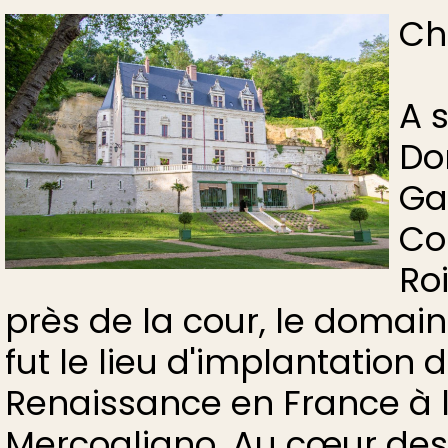
Ch
A 
Do
Ga
Co
Roi
près de la cour, le domai
fut le lieu d'implantation 
Renaissance en France à l'
Mercogliano. Au cœur des c