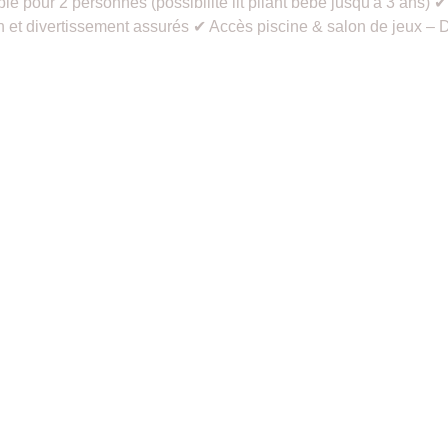
pour 2 personnes (possibilité lit pliant bébé jusqu'à 3 ans) ✔ S
 et divertissement assurés ✔ Accès piscine & salon de jeux – Dé