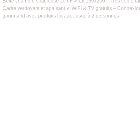
Belle chambre spacieuse 20 m² ✔ Lit 160x200 – Très confortable 
Cadre verdoyant et apaisant ✔ WiFi & TV gratuits – Connexion
gourmand avec produits locaux Jusqu'à 2 personnes