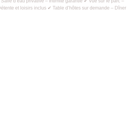
alle d’eau privative – Intimité garantie ✔ Vue sur le parc –
tente et loisirs inclus ✔ Table d’hôtes sur demande – Dîner