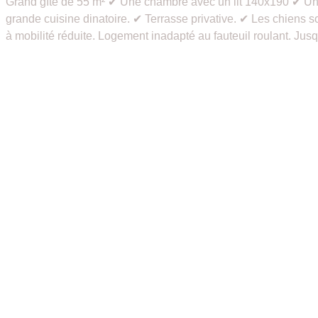
Grand gîte de 55 m² ✔ Une chambre avec un lit 140x190 ✔ Une
grande cuisine dinatoire. ✔ Terrasse privative. ✔ Les chiens 
à mobilité réduite. Logement inadapté au fauteuil roulant. Jus