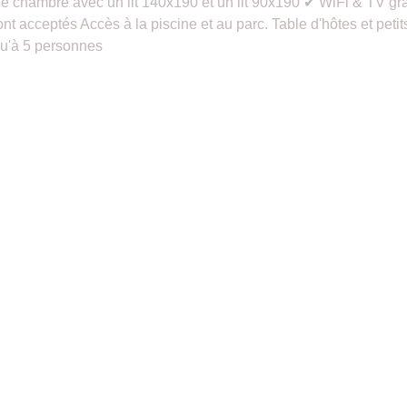
 chambre avec un lit 140x190 et un lit 90x190 ✔ WiFi & TV gr
sont acceptés Accès à la piscine et au parc. Table d'hôtes et p
qu'à 5 personnes