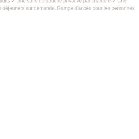
atuits ✔ Une salle de douche privative par chambre ✔ Une
etits déjeuners sur demande. Rampe d'accès pour les personnes